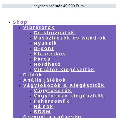
Ingyenes szállítás 40.000 Ft-tól!
Shop
Vibrátorok
Csiklóizgatók
Masszírozók és wand-ok
Nyuszik
G-pont
Klasszikus
Páros
Hordható
Vibrátor kiegészítők
Dildók
Anális játékok
Vágyfokozók & Kiegészítők
Vágyfokozók
Vágyfokozó kiegészítők
Fehérneműk
Hámok
BDSM
Szexuális egészség