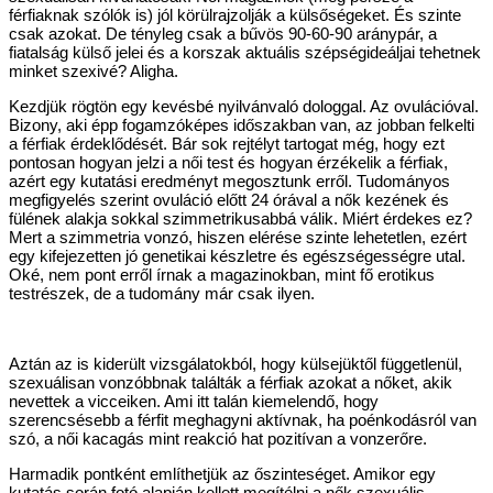
férfiaknak szólók is) jól körülrajzolják a külsőségeket. És szinte
csak azokat. De tényleg csak a bűvös 90-60-90 aránypár, a
fiatalság külső jelei és a korszak aktuális szépségideáljai tehetnek
minket szexivé? Aligha.
Kezdjük rögtön egy kevésbé nyilvánvaló dologgal. Az ovulációval.
Bizony, aki épp fogamzóképes időszakban van, az jobban felkelti
a férfiak érdeklődését. Bár sok rejtélyt tartogat még, hogy ezt
pontosan hogyan jelzi a női test és hogyan érzékelik a férfiak,
azért egy kutatási eredményt megosztunk erről. Tudományos
megfigyelés szerint ovuláció előtt 24 órával a nők kezének és
fülének alakja sokkal szimmetrikusabbá válik. Miért érdekes ez?
Mert a szimmetria vonzó, hiszen elérése szinte lehetetlen, ezért
egy kifejezetten jó genetikai készletre és egészségességre utal.
Oké, nem pont erről írnak a magazinokban, mint fő erotikus
testrészek, de a tudomány már csak ilyen.
Aztán az is kiderült vizsgálatokból, hogy külsejüktől függetlenül,
szexuálisan vonzóbbnak találták a férfiak azokat a nőket, akik
nevettek a vicceiken. Ami itt talán kiemelendő, hogy
szerencsésebb a férfit meghagyni aktívnak, ha poénkodásról van
szó, a női kacagás mint reakció hat pozitívan a vonzerőre.
Harmadik pontként említhetjük az őszinteséget. Amikor egy
kutatás során fotó alapján kellett megítélni a nők szexuális