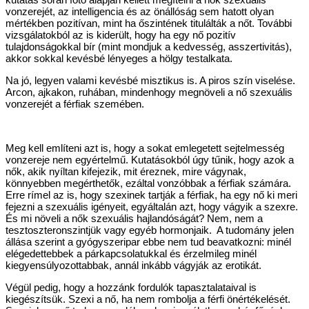
vonzerejét, az intelligencia és az önállóság sem hatott olyan
mértékben pozitívan, mint ha őszintének titulálták a nőt. További
vizsgálatokból az is kiderült, hogy ha egy nő pozitív
tulajdonságokkal bír (mint mondjuk a kedvesség, asszertivitás),
akkor sokkal kevésbé lényeges a hölgy testalkata.
Na jó, legyen valami kevésbé misztikus is. A piros szín viselése.
Arcon, ajkakon, ruhában, mindenhogy megnöveli a nő szexuális
vonzerejét a férfiak szemében.
Meg kell említeni azt is, hogy a sokat emlegetett sejtelmesség
vonzereje nem egyértelmű. Kutatásokból úgy tűnik, hogy azok a
nők, akik nyíltan kifejezik, mit éreznek, mire vágynak,
könnyebben megérthetők, ezáltal vonzóbbak a férfiak számára.
Erre rímel az is, hogy szexinek tartják a férfiak, ha egy nő ki meri
fejezni a szexuális igényeit, egyáltalán azt, hogy vágyik a szexre.
És mi növeli a nők szexuális hajlandóságát? Nem, nem a
tesztoszteronszintjük vagy egyéb hormonjaik. A tudomány jelen
állása szerint a gyógyszeripar ebbe nem tud beavatkozni: minél
elégedettebbek a párkapcsolatukkal és érzelmileg minél
kiegyensúlyozottabbak, annál inkább vágyják az erotikát.
Végül pedig, hogy a hozzánk fordulók tapasztalataival is
kiegészítsük. Szexi a nő, ha nem rombolja a férfi önértékelését.